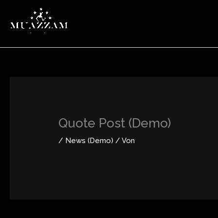
Zum
Inhalt
springen
Quote Post (Demo)
/
News (Demo)
/ Von