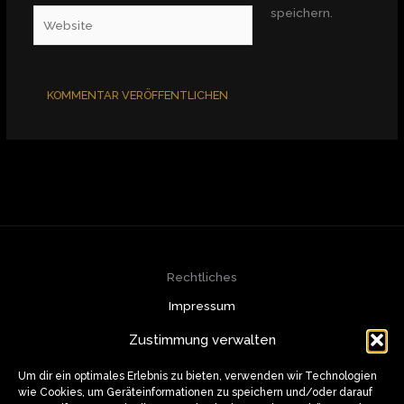
speichern.
Website
Rechtliches
Impressum
Datenschutzerklärung
Zustimmung verwalten
Cookie-Richtlinie (EU)
Kontakt
Um dir ein optimales Erlebnis zu bieten, verwenden wir Technologien
wie Cookies, um Geräteinformationen zu speichern und/oder darauf
info@muazzam.de