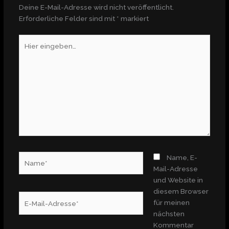
Deine E-Mail-Adresse wird nicht veröffentlicht.
Erforderliche Felder sind mit
*
markiert
Hier
eingeben…
Name*
Name, E-
Mail-Adresse
und Website in
diesem Browser
E-
für meinen
Mail-
nächsten
Adresse*
Kommentar