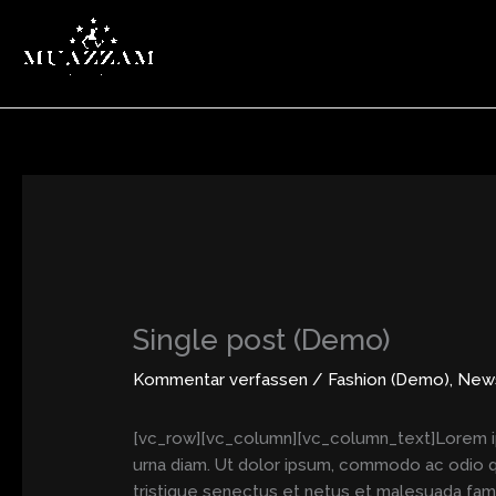
Zum
Inhalt
springen
Single post (Demo)
Kommentar verfassen
/
Fashion (Demo)
,
New
[vc_row][vc_column][vc_column_text]Lorem ipsu
urna diam. Ut dolor ipsum, commodo ac odio qui
tristique senectus et netus et malesuada fames