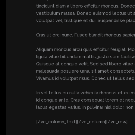
tincidunt diam a libero efficitur rhoncus. Done
vestibulum massa. Donec euismod lectus ut sem
volutpat vel, tristique et dui. Suspendisse pla
Cras ut orci nunc. Fusce blandit rhoncus sapi
Aliquam rhoncus arcu quis efficitur feugiat. Mo
ligula vitae bibendum mattis, justo sem facili
Quisque at congue velit. Sed sed libero vitae
malesuada posuere urna, sit amet consectetur
Vivamus id volutpat risus. Donec ut tellus sed
In vel tellus eu nulla vehicula rhoncus et eu
id congue ante. Cras consequat lorem et neque 
lacus egestas varius. In pulvinar nisl dolor, n
[/vc_column_text][/vc_column][/vc_row]