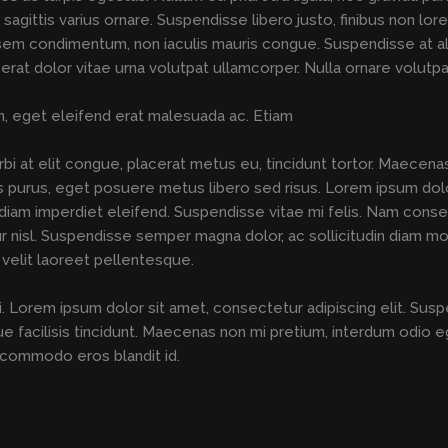
c sagittis varius ornare. Suspendisse libero justo, finibus non l
 condimentum, non iaculis mauris congue. Suspendisse at aliqu
cerat dolor vitae urna volutpat ullamcorper. Nulla ornare volutp
en, eget eleifend erat malesuada ac. Etiam
rbi at elit congue, placerat metus eu, tincidunt tortor. Maecenas 
sis purus, eget posuere metus libero sed risus. Lorem ipsum dolo
 diam imperdiet eleifend. Suspendisse vitae mi felis. Nam cons
 nisl. Suspendisse semper magna dolor, ac sollicitudin diam mo
 velit laoreet pellentesque.
 mi. Lorem ipsum dolor sit amet, consectetur adipiscing elit. S
facilisis tincidunt. Maecenas non mi pretium, interdum odio eget
on commodo eros blandit id.