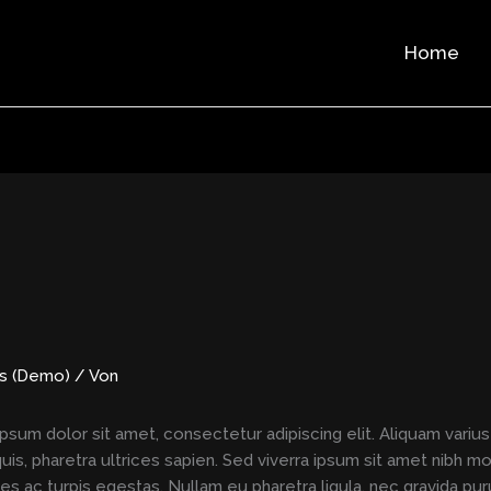
Home
s (Demo)
/ Von
m dolor sit amet, consectetur adipiscing elit. Aliquam varius
s, pharetra ultrices sapien. Sed viverra ipsum sit amet nibh mo
 ac turpis egestas. Nullam eu pharetra ligula, nec gravida purus