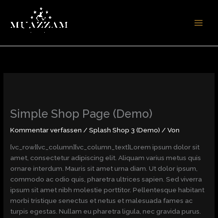
Zum
Inhalt
springen
Simple Shop Page (Demo)
Kommentar verfassen
/
Splash Shop 3 (Demo)
/ Von
[vc_row][vc_column][vc_column_text]Lorem ipsum dolor sit
amet, consectetur adipiscing elit. Aliquam varius metus quis
ornare interdum. Mauris sit amet urna diam. Ut dolor ipsum,
commodo ac odio quis, pharetra ultrices sapien. Sed viverra
ipsum sit amet nibh molestie porttitor. Pellentesque habitant
morbi tristique senectus et netus et malesuada fames ac
turpis egestas. Nullam eu pharetra ligula, nec gravida purus.