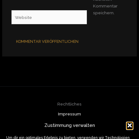
Adresse*
Kommentar
speichern.
Website
Rechtliches
Impressum
Datenschutzerklärung
Zustimmung verwalten
Cookie-Richtlinie (EU)
Kontakt
Um dir ein optimales Erlebnis zu bieten, verwenden wir Technologien