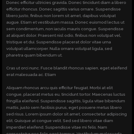
Donec efficitur ultricies gravida. Donec tincidunt diam a libero
efficitur rhoncus. Donec sagittis varius ornare. Suspendisse
libero justo, finibus non lorem sit amet, dapibus volutpat
augue. Etiam et vestibulum massa. Donec euismod lectus ut
sem condimentum, non iaculis mauris congue. Suspendisse
at aliquet dolor. Praesent nisl odio, finibus non volutpat vel,
tristique et dui. Suspendisse placerat dolor vitae urna
volutpat ullamcorper. Nulla ornare volutpat ligula, sed
pharetra quam bibendum ut.
Cras ut orci nunc. Fusce blandit rhoncus sapien, eget eleifend
erat malesuada ac. Etiam
Aliquam rhoncus arcu quis efficitur feugiat. Morbi at elit
congue, placerat metus eu, tincidunt tortor. Maecenas luctus
fringilla eleifend. Suspendisse sagittis, ligula vitae bibendum
mattis, justo sem facilisis purus, eget posuere metus libero
sed risus. Lorem ipsum dolor sit amet, consectetur adipiscing
elit. Quisque at congue velit. Sed sed libero vitae diam
imperdiet eleifend. Suspendisse vitae mi felis. Nam
consectetur nec felis eget tempus. Vestibulum malesuada