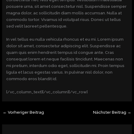
posuere urna, sit amet consectetur nisl. Suspendisse semper
magna dolor, ac sollicitudin diam mollis accumsan. Nulla at
commodo tortor. Vivamus id volutpat risus. Donec ut tellus
sed velit laoreet pellentesque.
In vel tellus eu nulla vehicula rhoncus et eu mi. Lorem ipsum
dolor sit amet, consectetur adipiscing elit. Suspendisse ac
quam quis enim hendrerit tempus id congue ante. Cras
consequat lorem et neque facilisis tincidunt. Maecenas non
mi pretium, interdum odio eget, sollicitudin mi. Proin tempus
ligula et lacus egestas varius. In pulvinar nisl dolor, non
commodo eros blandit id.
[/vc_column_text][/vc_column][/vc_row]
←
Vorheriger Beitrag
Nächster Beitrag
→