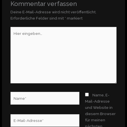
Kommentar verfassen
Deine E-Mail-Adresse wird nicht veröffentlicht.
Erforderliche Felder sind mit
*
markiert
Hier
eingeben…
Name*
Name, E-
Mail-Adresse
und Website in
diesem Browser
E-
für meinen
Mail-
nächsten